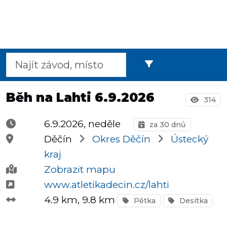
Půlmaratony
OCR
Běh na Lahti 6.9.2026
314
Praha
6.9.2026, neděle
za 30 dnů
Děčín
Okres Děčín
Ústecký
kraj
Virtuální
Zobrazit mapu
závody
www.atletikadecin.cz/lahti
4.9 km
, 9.8 km
Pětka
Desítka
Dětské