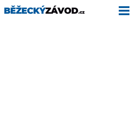
Domů
Termínovka
Dálkové
pochody
Maratony