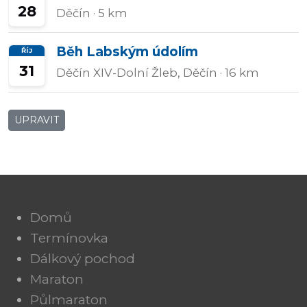
28
Děčín
· 5 km
Běh Labským údolím
ŘÍJ
31
Děčín XIV-Dolní Žleb, Děčín
· 16 km
UPRAVIT
Domů
Termínovka
Dálkový pochod
Maraton
Půlmaraton