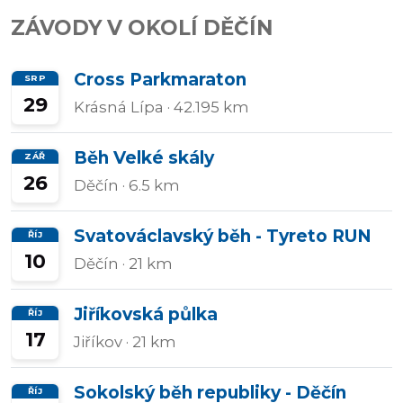
ZÁVODY V OKOLÍ DĚČÍN
Přidat/upravit
závody
Cross Parkmaraton
SRP
29
Krásná Lípa
· 42.195 km
Běh Velké skály
ZÁŘ
26
Děčín
· 6.5 km
Svatováclavský běh - Tyreto RUN
ŘÍJ
10
Děčín
· 21 km
Jiříkovská půlka
ŘÍJ
17
Jiříkov
· 21 km
Sokolský běh republiky - Děčín
ŘÍJ