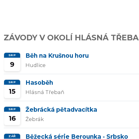
závody
Kalkulátor
ZÁVODY V OKOLÍ HLÁSNÁ TŘEB
tempa
Běh na Krušnou horu
SRP
9
Hudlice
Predikce
závodního
Hasoběh
SRP
času
15
Hlásná Třebaň
Žebrácká pětadvacítka
SRP
Tepové
16
Žebrák
zóny
Běžecká série Berounka - Srbsko
ZÁŘ