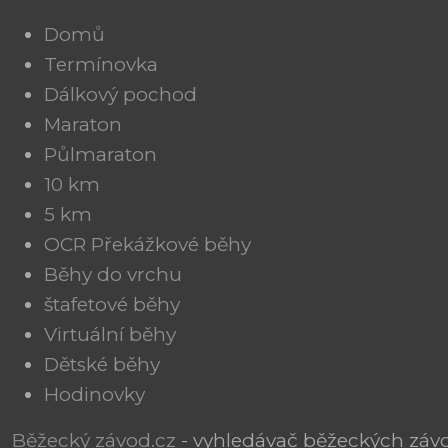
Domů
Termínovka
Dálkový pochod
Maraton
Půlmaraton
10 km
5 km
OCR Překážkové běhy
Běhy do vrchu
štafetové běhy
Virtuální běhy
Dětské běhy
Hodinovky
Běžecký závod.cz
- vyhledávač běžeckých závod