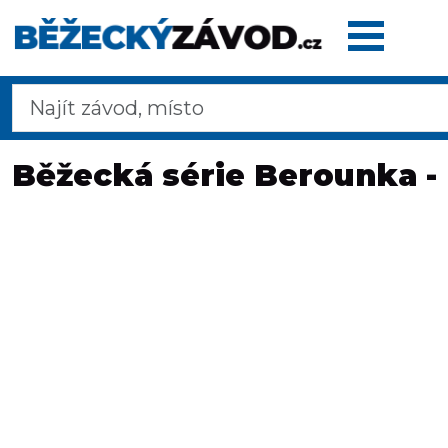
Domů
Běžecká série Berounka - 
Termínovka
Dálkové
pochody
Maratony