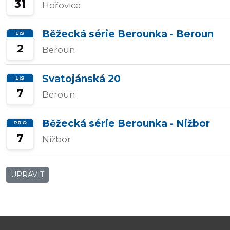
31
Hořovice
Běžecká série Berounka - Beroun
LIS
2
Beroun
Svatojánská 20
LIS
7
Beroun
Běžecká série Berounka - Nižbor
PRO
7
Nižbor
UPRAVIT