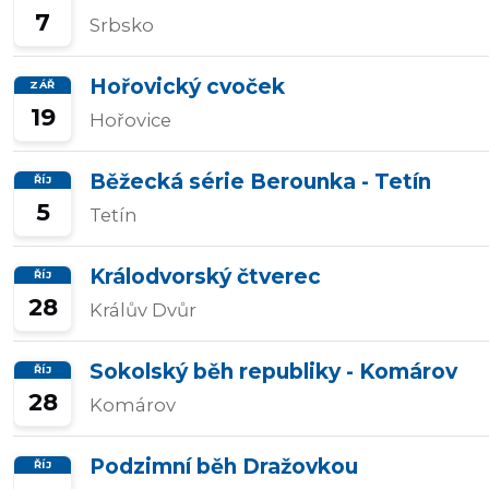
7
Srbsko
Přidat/upravit
závody
Hořovický cvoček
ZÁŘ
19
Hořovice
Běžecká série Berounka - Tetín
ŘÍJ
5
Tetín
Králodvorský čtverec
ŘÍJ
28
Králův Dvůr
Sokolský běh republiky - Komárov
ŘÍJ
28
Komárov
Podzimní běh Dražovkou
ŘÍJ