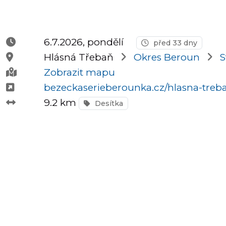
Půlmaratony
6.7.2026, pondělí
před 33 dny
Hlásná Třebaň
Okres Beroun
S
OCR
Zobrazit mapu
bezeckaserieberounka.cz/hlasna-treb
9.2 km
Desítka
Praha
Virtuální
závody
Dětské