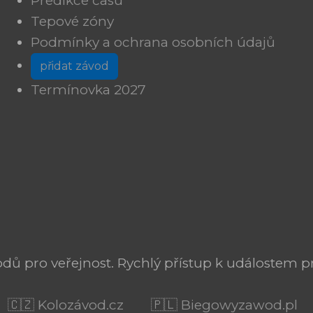
Predikce času
Tepové zóny
Podmínky a ochrana osobních údajů
přidat závod
Termínovka 2027
ů pro veřejnost. Rychlý přístup k událostem pr
🇨🇿 Kolozávod.cz
🇵🇱 Biegowyzawod.pl