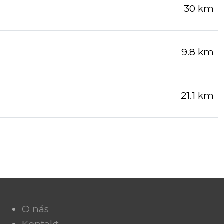
30 km
9.8 km
21.1 km
O nás