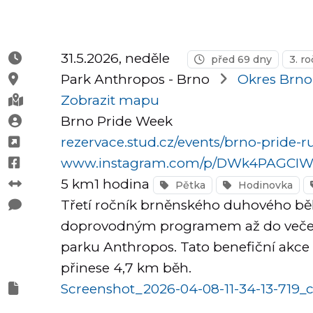
Půlmaratony
31.5.2026, neděle
před 69 dny
3. r
Park Anthropos -
Brno
Okres Brn
OCR
Zobrazit mapu
Brno Pride Week
rezervace.stud.cz/events/brno-pride-
Praha
www.instagram.com/p/DWk4PAGCIW0
5 km1 hodina
Pětka
Hodinovka
Třetí ročník brněnského duhového běhu
Virtuální
doprovodným programem až do večera!
závody
parku Anthropos. Tato benefiční akce 
přinese 4,7 km běh.
Screenshot_2026-04-08-11-34-13-719_
Dětské