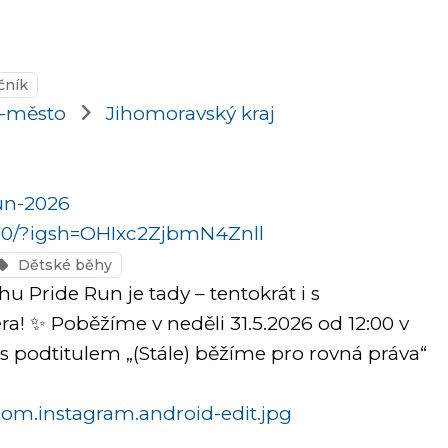
očník
o-město
Jihomoravský kraj
run-2026
/?igsh=OHIxc2ZjbmN4Znll
Dětské běhy
 Pride Run je tady – tentokrát i s
 ✨ Poběžíme v neděli 31.5.2026 od 12:00 v
s podtitulem „(Stále) běžíme pro rovná práva“
com.instagram.android-edit.jpg