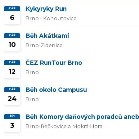
Kykyryky Run
ZÁŘ
Přidat/upravit
6
Brno - Kohoutovice
závody
Běh Akátkami
ZÁŘ
10
Brno-Židenice
ČEZ RunTour Brno
ZÁŘ
12
Brno
Běh okolo Campusu
ZÁŘ
24
Brno
Běh Komory daňových poradců aneb
ŘÍJ
3
Brno-Řečkovice a Mokrá Hora