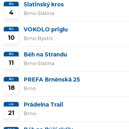
Slatinský kros
ŘÍJ
4
Brno-Slatina
VOKOLO priglu
ŘÍJ
10
Brno-Bystrc
Běh na Strandu
ŘÍJ
11
Brno-Slatina
PREFA Brněnská 25
ŘÍJ
18
Brno
Prádelna Trail
LIS
21
Brno