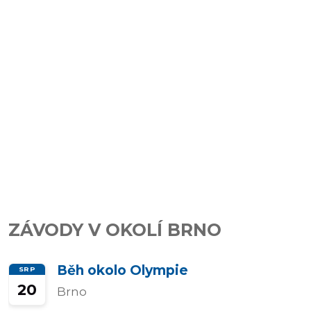
závody
Kalkulátor
tempa
Predikce
závodního
času
ZÁVODY V OKOLÍ BRNO
Tepové
Běh okolo Olympie
SRP
zóny
20
Brno