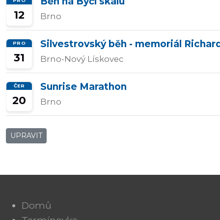
Běh na Býčí skálu
PRO
12
Brno
Silvestrovský běh - memoriál Richar
PRO
31
Brno-Nový Lískovec
Sunrise Marathon
ČER
20
Brno
UPRAVIT
Domů