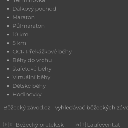
Termínovka
Dálkový pochod
Maraton
Půlmaraton
10 km
5 km
OCR Překážkové běhy
Běhy do vrchu
štafetové běhy
Virtuální běhy
Dětské běhy
Hodinovky
Běžecký závod.cz
- vyhledávač běžeckých závod
🇸🇰 Bežecký pretek.sk
🇦🇹 Laufevent.at