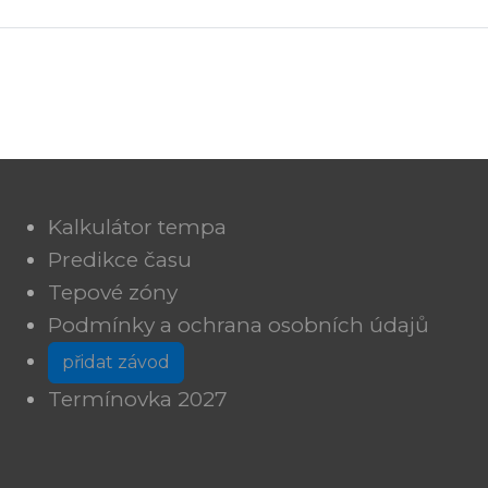
Kalkulátor tempa
Predikce času
Tepové zóny
Podmínky a ochrana osobních údajů
přidat závod
Termínovka 2027