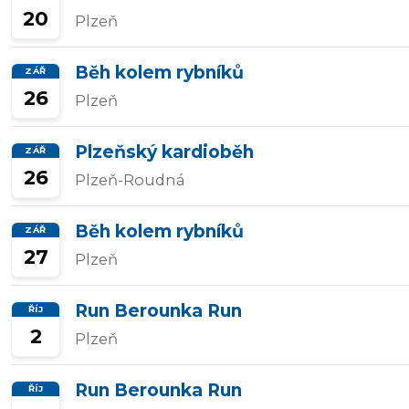
20
Plzeň
Přidat/upravit
závody
Běh kolem rybníků
ZÁŘ
26
Plzeň
Plzeňský kardioběh
ZÁŘ
26
Plzeň-Roudná
Běh kolem rybníků
ZÁŘ
27
Plzeň
Run Berounka Run
ŘÍJ
2
Plzeň
Run Berounka Run
ŘÍJ