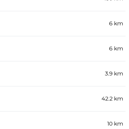
6 km
6 km
3.9 km
42.2 km
10 km