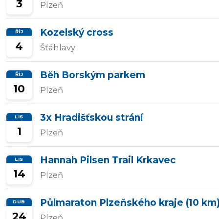
3
Plzeň
Kozelský cross
ŘÍJ
4
Šťáhlavy
Běh Borským parkem
ŘÍJ
10
Plzeň
3x Hradišťskou strání
LIS
1
Plzeň
Hannah Pilsen Trail Krkavec
LIS
14
Plzeň
Půlmaraton Plzeňského kraje (10 km
DUB
24
Plzeň