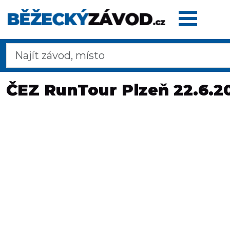
Domů
ČEZ RunTour Plzeň 22.6.2
Termínovka
Dálkové
pochody
Maratony