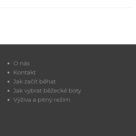
O nás
Kontakt
Jak začít běhat
Jak vybrat běžecké boty
Výživa a pitný režim