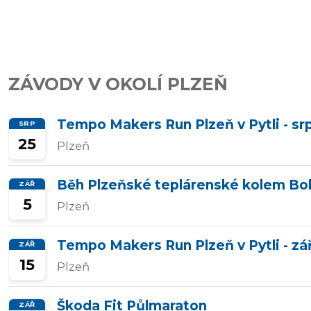
závody
Kalkulátor
ZÁVODY V OKOLÍ PLZEŇ
tempa
Tempo Makers Run Plzeň v Pytli - sr
SRP
25
Plzeň
Predikce
závodního
Běh Plzeňské teplárenské kolem Bo
ZÁŘ
času
5
Plzeň
Tempo Makers Run Plzeň v Pytli - zář
ZÁŘ
Tepové
15
Plzeň
zóny
Škoda Fit Půlmaraton
ZÁŘ