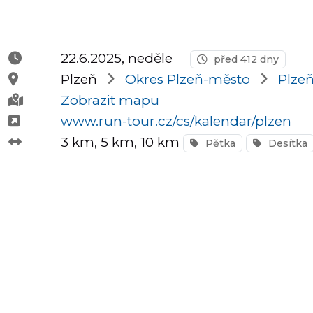
Půlmaratony
22.6.2025, neděle
před 412 dny
Plzeň
Okres Plzeň-město
Plzeň
OCR
Zobrazit mapu
www.run-tour.cz/cs/kalendar/plzen
3 km
, 5 km
, 10 km
Pětka
Desítka
Praha
Virtuální
závody
Dětské