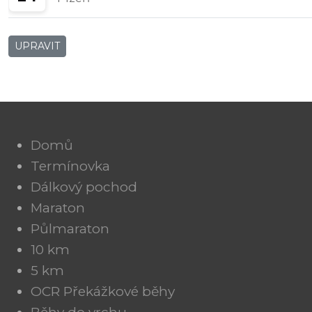
UPRAVIT
Domů
Termínovka
Dálkový pochod
Maraton
Půlmaraton
10 km
5 km
OCR Překážkové běhy