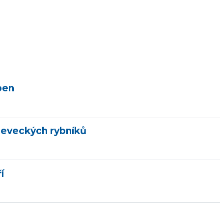
pen
leveckých rybníků
í