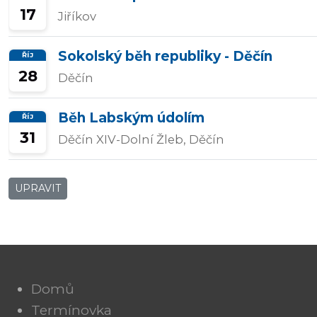
17
Jiříkov
Přidat/upravit
závody
Sokolský běh republiky - Děčín
ŘÍJ
28
Děčín
Běh Labským údolím
ŘÍJ
31
Děčín XIV-Dolní Žleb, Děčín
UPRAVIT
Domů
Termínovka