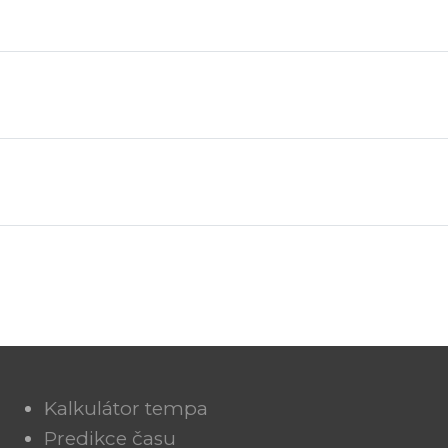
Kalkulátor tempa
Predikce času