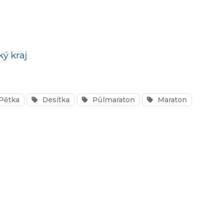
ý kraj
Pětka
Desítka
Půlmaraton
Maraton