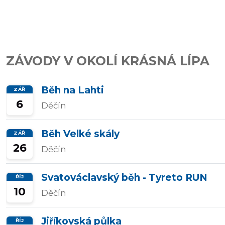
závody
Kalkulátor
ZÁVODY V OKOLÍ KRÁSNÁ LÍPA
tempa
Běh na Lahti
ZÁŘ
6
Děčín
Predikce
závodního
Běh Velké skály
ZÁŘ
času
26
Děčín
Svatováclavský běh - Tyreto RUN
ŘÍJ
Tepové
10
Děčín
zóny
Jiříkovská půlka
ŘÍJ