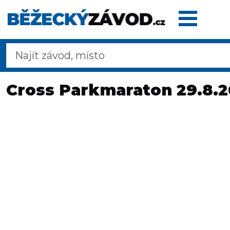
Domů
Cross Parkmaraton 29.8.
Termínovka
Dálkové
pochody
Maratony