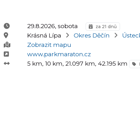
Půlmaratony
29.8.2026, sobota
za 21 dnů
Krásná Lípa
Okres Děčín
Ústeck
OCR
Zobrazit mapu
www.parkmaraton.cz
5 km
, 10 km
, 21.097 km
, 42.195 km
Praha
Virtuální
závody
Dětské