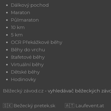
Dálkový pochod
Maraton
Půlmaraton
10 km
5 km
OCR Překážkové běhy
Běhy do vrchu
štafetové běhy
Virtuální běhy
Dětské běhy
Hodinovky
Běžecký závod.cz
- vyhledávač běžeckých závod
🇸🇰 Bežecký pretek.sk
🇦🇹 Laufevent.at