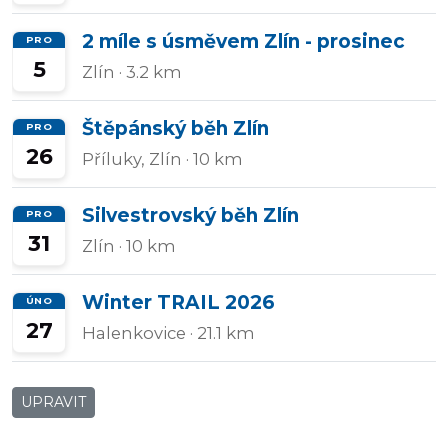
2 míle s úsměvem Zlín - prosinec
PRO
5
Zlín
· 3.2 km
Štěpánský běh Zlín
PRO
26
Příluky, Zlín
· 10 km
Silvestrovský běh Zlín
PRO
31
Zlín
· 10 km
Winter TRAIL 2026
ÚNO
27
Halenkovice
· 21.1 km
UPRAVIT