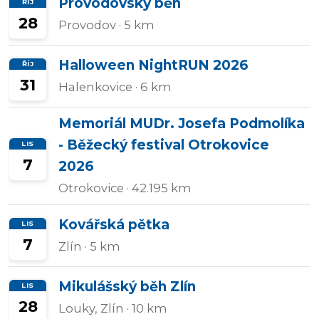
Provodovský běh
ŘÍJ
28
Provodov
· 5 km
Halloween NightRUN 2026
ŘÍJ
31
Halenkovice
· 6 km
Memoriál MUDr. Josefa Podmolíka
- Běžecký festival Otrokovice
LIS
7
2026
Otrokovice
· 42.195 km
Kovářská pětka
LIS
7
Zlín
· 5 km
Mikulášský běh Zlín
LIS
28
Louky, Zlín
· 10 km