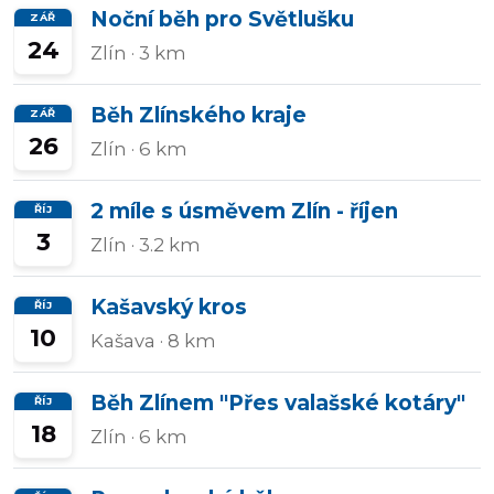
Noční běh pro Světlušku
ZÁŘ
24
Zlín
· 3 km
Běh Zlínského kraje
ZÁŘ
26
Zlín
· 6 km
2 míle s úsměvem Zlín - říjen
ŘÍJ
3
Zlín
· 3.2 km
Kašavský kros
ŘÍJ
10
Kašava
· 8 km
Běh Zlínem "Přes valašské kotáry"
ŘÍJ
18
Zlín
· 6 km