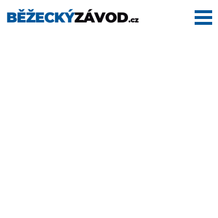
Domů
Termínovka
Dálkové
pochody
Maratony