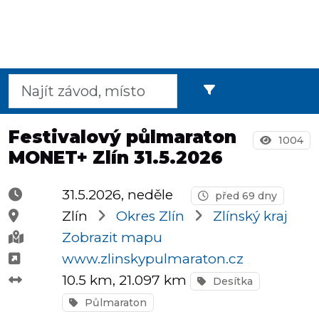
Půlmaratony
OCR
Festivalový půlmaraton
1004
MONET+ Zlín 31.5.2026
Praha
31.5.2026, neděle
před 69 dny
Zlín
Okres Zlín
Zlínský kraj
Virtuální
Zobrazit mapu
závody
www.zlinskypulmaraton.cz
10.5 km
, 21.097 km
Desítka
Půlmaraton
Dětské