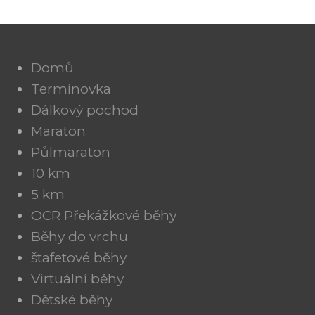
Domů
Termínovka
Dálkový pochod
Maraton
Půlmaraton
10 km
5 km
OCR Překážkové běhy
Běhy do vrchu
štafetové běhy
Virtuální běhy
Dětské běhy