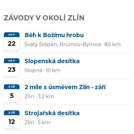
Přidat/upravit
ZÁVODY V OKOLÍ ZLÍN
závody
Běh k Božímu hrobu
SRP
22
Svatý Štěpán, Brumov-Bylnice
· 80 km
Slopenská desítka
SRP
23
Slopné
· 10 km
2 míle s úsměvem Zlín - září
ZÁŘ
5
Zlín
· 3.2 km
Strojařská desítka
ZÁŘ
12
Zlín
· 5 km