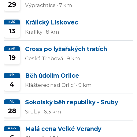
29
Výprachtice
· 7 km
Králický Lískovec
ZÁŘ
13
Králíky
· 8 km
Cross po lyžařských tratích
ZÁŘ
19
Česká Třebová
· 9 km
Běh údolím Orlice
ŘÍJ
4
Klášterec nad Orlicí
· 9 km
Sokolský běh republiky - Sruby
ŘÍJ
28
Sruby
· 6.3 km
Malá cena Velké Verandy
PRO