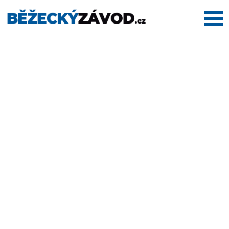
Domů
Termínovka
Dálkové
pochody
Maratony