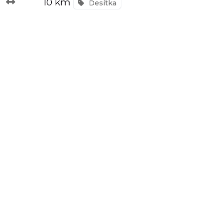
10 km
Desítka
závody
Kalkulátor
tempa
Predikce
závodního
času
Tepové
zóny