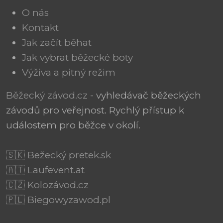
O nás
Kontakt
Jak začít běhat
Jak vybrat běžecké boty
Výživa a pitný režim
Běžecký závod.cz
- vyhledávač běžeckých
závodů pro veřejnost. Rychlý přístup k
událostem pro běžce v okolí.
🇸🇰 Bežecký pretek.sk
🇦🇹 Laufevent.at
🇨🇿 Kolozávod.cz
🇵🇱 Biegowyzawod.pl