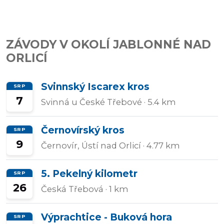
Přidat/upravit
závody
ZÁVODY V OKOLÍ JABLONNÉ NAD
ORLICÍ
Svinnský Iscarex kros
SRP
7
Svinná u České Třebové
· 5.4 km
Černovírský kros
SRP
9
Černovír, Ústí nad Orlicí
· 4.77 km
5. Pekelný kilometr
SRP
26
Česká Třebová
· 1 km
Výprachtice - Buková hora
SRP