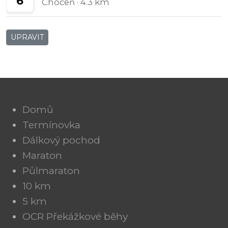
6
Choceň
· 4.3 km
UPRAVIT
Domů
Termínovka
Dálkový pochod
Maraton
Půlmaraton
10 km
5 km
OCR Překážkové běhy