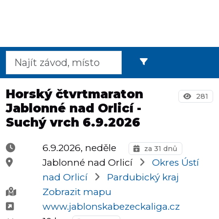
Půlmaratony
OCR
Horský čtvrtmaraton
281
Jablonné nad Orlicí -
Praha
Suchý vrch 6.9.2026
6.9.2026, neděle
za 31 dnů
Virtuální
Jablonné nad Orlicí
Okres Ústí
závody
nad Orlicí
Pardubický kraj
Zobrazit mapu
www.jablonskabezeckaliga.cz
Dětské