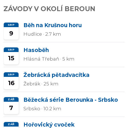
ZÁVODY V OKOLÍ BEROUN
Přidat/upravit
závody
Běh na Krušnou horu
SRP
9
Hudlice
· 2.7 km
Hasoběh
SRP
15
Hlásná Třebaň
· 5 km
Žebrácká pětadvacítka
SRP
16
Žebrák
· 25 km
Běžecká série Berounka - Srbsko
ZÁŘ
7
Srbsko
· 10.2 km
Hořovický cvoček
ZÁŘ