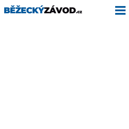
Domů
Termínovka
Dálkové
pochody
Maratony