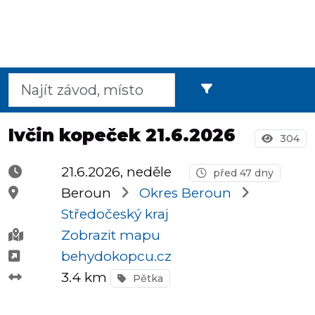
Půlmaratony
OCR
Ivčin kopeček 21.6.2026
304
Praha
21.6.2026, neděle
před 47 dny
Beroun
Okres Beroun
Středočeský kraj
Virtuální
Zobrazit mapu
závody
behydokopcu.cz
3.4 km
Pětka
Dětské