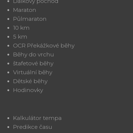
Dálkový pochod
Maraton
Půlmaraton
10 km
5 km
OCR Překážkové běhy
Běhy do vrchu
štafetové běhy
Virtuální běhy
Dětské běhy
Hodinovky
Kalkulátor tempa
Predikce času