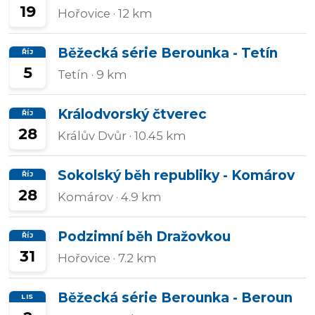
19
Hořovice
· 12 km
Běžecká série Berounka - Tetín
ŘÍJ
5
Tetín
· 9 km
Králodvorský čtverec
ŘÍJ
28
Králův Dvůr
· 10.45 km
Sokolský běh republiky - Komárov
ŘÍJ
28
Komárov
· 4.9 km
Podzimní běh Dražovkou
ŘÍJ
31
Hořovice
· 7.2 km
Běžecká série Berounka - Beroun
LIS