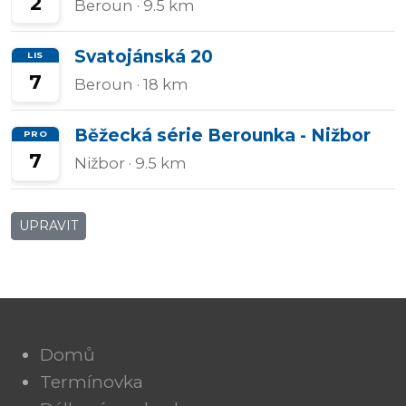
2
Beroun
· 9.5 km
Svatojánská 20
LIS
7
Beroun
· 18 km
Běžecká série Berounka - Nižbor
PRO
7
Nižbor
· 9.5 km
UPRAVIT
Domů
Termínovka