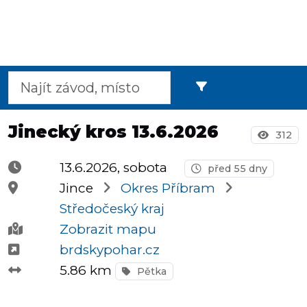
Půlmaratony
OCR
Jinecký kros 13.6.2026
312
Praha
13.6.2026, sobota
před 55 dny
Jince
Okres Příbram
Středočeský kraj
Virtuální
Zobrazit mapu
závody
brdskypohar.cz
5.86 km
Pětka
Dětské