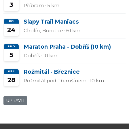
3
Příbram
· 5 km
Slapy Trail Maniacs
ŘÍJ
24
Cholín, Borotice
· 61 km
Maraton Praha - Dobříš (10 km)
PRO
5
Dobříš
· 10 km
Rožmitál - Březnice
BŘE
28
Rožmitál pod Třemšínem
· 10 km
UPRAVIT