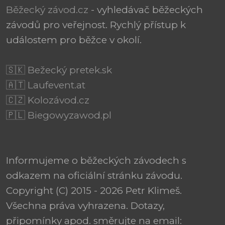
Běžecký závod.cz
- vyhledávač běžeckých
závodů pro veřejnost. Rychlý přístup k
událostem pro běžce v okolí.
🇸🇰 Bežecký pretek.sk
🇦🇹 Laufevent.at
🇨🇿 Kolozávod.cz
🇵🇱 Biegowyzawod.pl
Informujeme o běžeckých závodech s
odkazem na oficiální stránku závodu.
Copyright (C) 2015 - 2026 Petr Klimeš.
Všechna práva vyhrazena. Dotazy,
připomínky apod. směrujte na email: