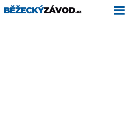
Domů
Termínovka
Dálkové
pochody
Maratony