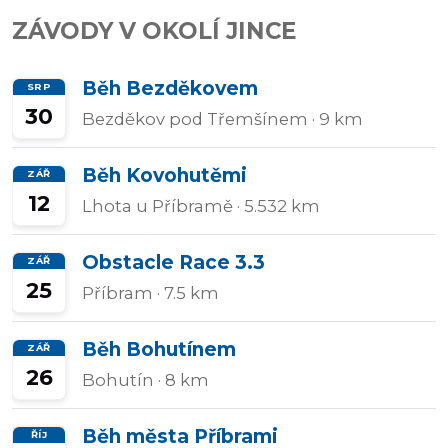
ZÁVODY V OKOLÍ JINCE
Přidat/upravit
závody
Běh Bezděkovem
SRP
30
Bezděkov pod Třemšínem
· 9 km
Běh Kovohutěmi
ZÁŘ
12
Lhota u Příbramě
· 5.532 km
Obstacle Race 3.3
ZÁŘ
25
Příbram
· 7.5 km
Běh Bohutínem
ZÁŘ
26
Bohutín
· 8 km
Běh města Příbrami
ŘÍJ