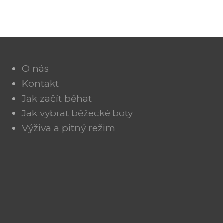
O nás
Kontakt
Jak začít běhat
Jak vybrat běžecké boty
Výživa a pitný režim