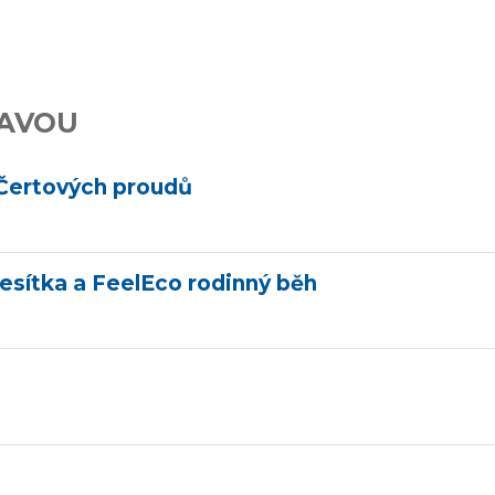
TAVOU
 Čertových proudů
esítka a FeelEco rodinný běh