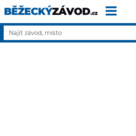
Domů
Termínovka
Dálkové
pochody
Maratony