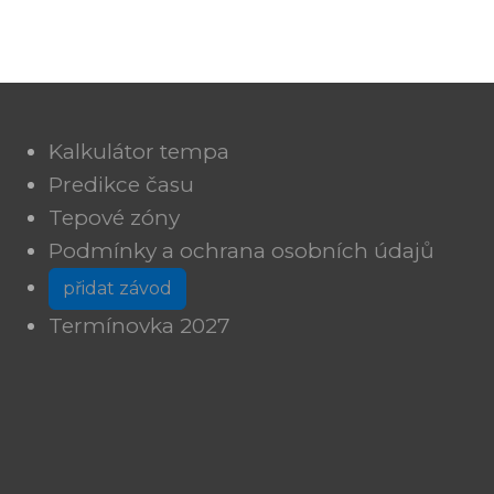
Kalkulátor tempa
Predikce času
Tepové zóny
Podmínky a ochrana osobních údajů
přidat závod
Termínovka 2027