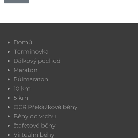
Přidat/upravit
závody
Domů
Termínovka
Dálkový pochod
Maraton
Půlmaraton
10 km
5 km
OCR Překážkové běhy
Běhy do vrchu
štafetové běhy
Virtuální běhy