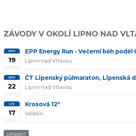
závody
Kalkulátor
ZÁVODY V OKOLÍ LIPNO NAD VL
tempa
EPP Energy Run - Večerní běh podél
SRP
19
Lipno nad Vltavou
Predikce
závodního
ČT Lipenský půlmaraton, Lipenská d
SRP
času
22
Lipno nad Vltavou
Krosová 12°
LIS
17
Tepové
Velešín
zóny
UPRAVIT