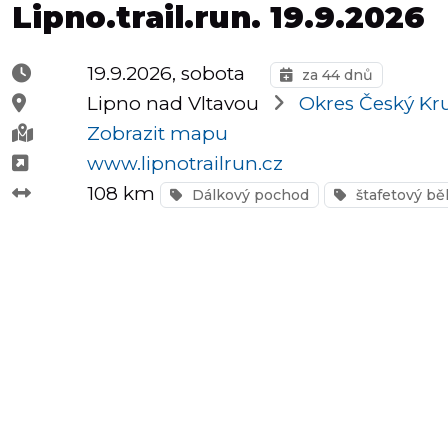
Lipno.trail.run. 19.9.2026
Půlmaratony
19.9.2026, sobota
za 44 dnů
Lipno nad Vltavou
Okres Český Kr
Zobrazit mapu
OCR
www.lipnotrailrun.cz
108 km
Dálkový pochod
štafetový bě
Praha
Virtuální
závody
Dětské