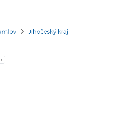
umlov
Jihočeský kraj
h