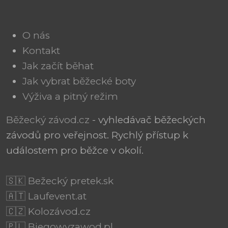
O nás
Kontakt
Jak začít běhat
Jak vybrat běžecké boty
Výživa a pitný režim
Běžecký závod.cz
- vyhledávač běžeckých
závodů pro veřejnost. Rychlý přístup k
událostem pro běžce v okolí.
🇸🇰 Bežecký pretek.sk
🇦🇹 Laufevent.at
🇨🇿 Kolozávod.cz
🇵🇱 Biegowyzawod.pl