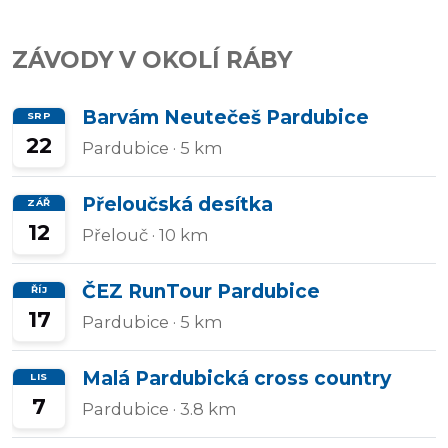
Přidat/upravit
ZÁVODY V OKOLÍ RÁBY
závody
Barvám Neutečeš Pardubice
SRP
22
Pardubice
· 5 km
Přeloučská desítka
ZÁŘ
12
Přelouč
· 10 km
ČEZ RunTour Pardubice
ŘÍJ
17
Pardubice
· 5 km
Malá Pardubická cross country
LIS
7
Pardubice
· 3.8 km