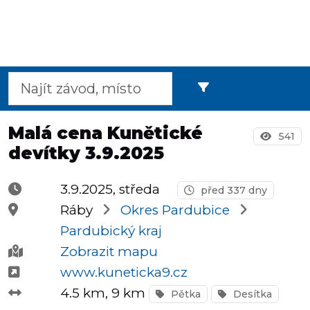
Půlmaratony
OCR
Malá cena Kunětické
541
devítky 3.9.2025
Praha
3.9.2025, středa
před 337 dny
Ráby
Okres Pardubice
Virtuální
Pardubický kraj
závody
Zobrazit mapu
www.kuneticka9.cz
4.5 km
, 9 km
Pětka
Desítka
Dětské