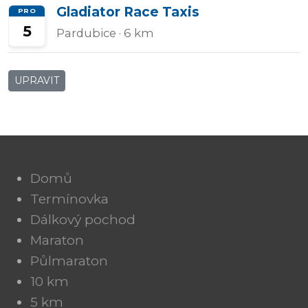
Gladiator Race Taxis
PRO
5
Pardubice
· 6 km
UPRAVIT
Domů
Termínovka
Dálkový pochod
Maraton
Půlmaraton
10 km
5 km