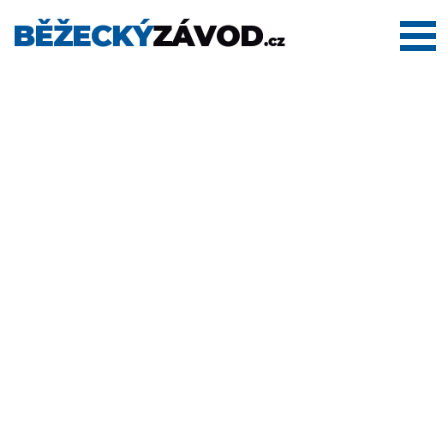
Domů
Termínovka
Dálkové
pochody
Maratony