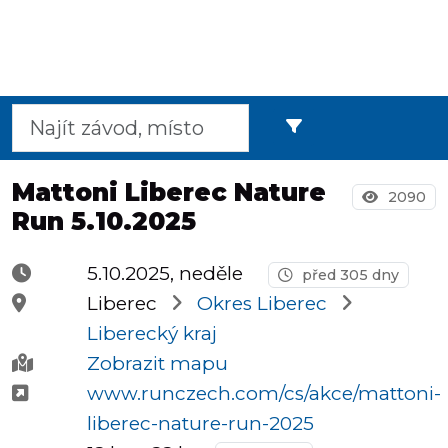
Půlmaratony
OCR
Mattoni Liberec Nature
2090
Run 5.10.2025
Praha
5.10.2025, neděle
před 305 dny
Liberec
Okres Liberec
Virtuální
Liberecký kraj
závody
Zobrazit mapu
www.runczech.com/cs/akce/mattoni-
liberec-nature-run-2025
Dětské