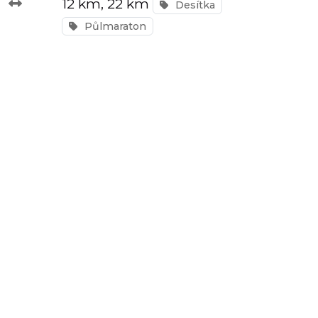
12 km
, 22 km
Desítka
závody
Půlmaraton
Kalkulátor
tempa
Predikce
závodního
času
Tepové
zóny