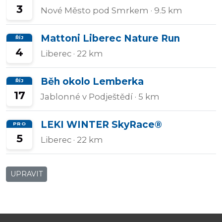
3
Nové Město pod Smrkem
· 9.5 km
Mattoni Liberec Nature Run
ŘÍJ
4
Liberec
· 22 km
Běh okolo Lemberka
ŘÍJ
17
Jablonné v Podještědí
· 5 km
LEKI WINTER SkyRace®
PRO
5
Liberec
· 22 km
UPRAVIT