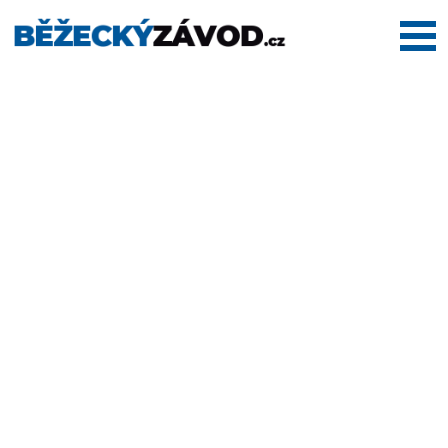
Domů
Termínovka
Dálkové
pochody
Maratony