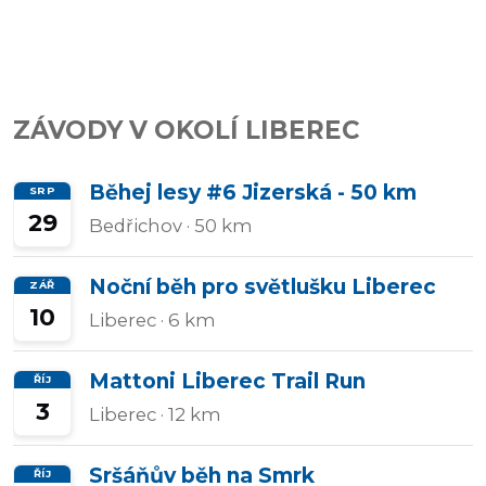
Přidat/upravit
závody
ZÁVODY V OKOLÍ LIBEREC
Běhej lesy #6 Jizerská - 50 km
SRP
29
Bedřichov
· 50 km
Noční běh pro světlušku Liberec
ZÁŘ
10
Liberec
· 6 km
Mattoni Liberec Trail Run
ŘÍJ
3
Liberec
· 12 km
Sršáňův běh na Smrk
ŘÍJ