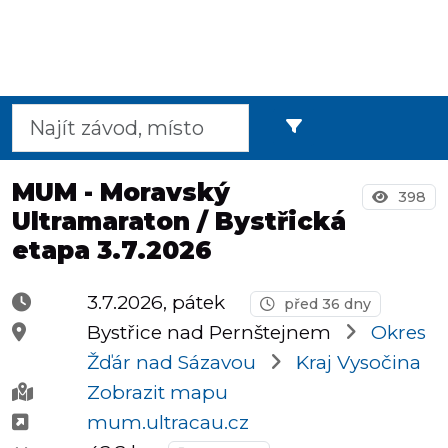
Půlmaratony
OCR
MUM - Moravský
398
Ultramaraton / Bystřická
Praha
etapa 3.7.2026
3.7.2026, pátek
před 36 dny
Virtuální
Bystřice nad Pernštejnem
Okres
závody
Žďár nad Sázavou
Kraj Vysočina
Zobrazit mapu
mum.ultracau.cz
Dětské