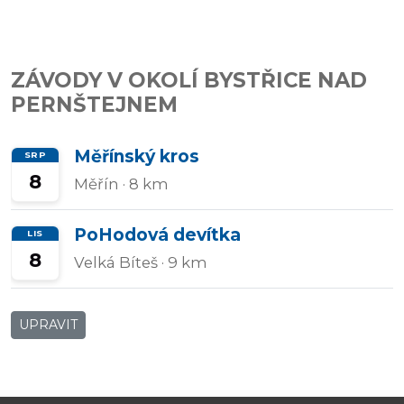
Přidat/upravit
závody
ZÁVODY V OKOLÍ BYSTŘICE NAD
PERNŠTEJNEM
Měřínský kros
SRP
8
Měřín
· 8 km
PoHodová devítka
LIS
8
Velká Bíteš
· 9 km
UPRAVIT