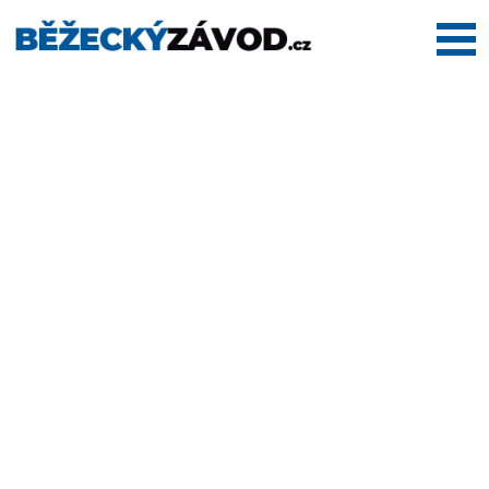
Domů
Termínovka
Dálkové
pochody
Maratony