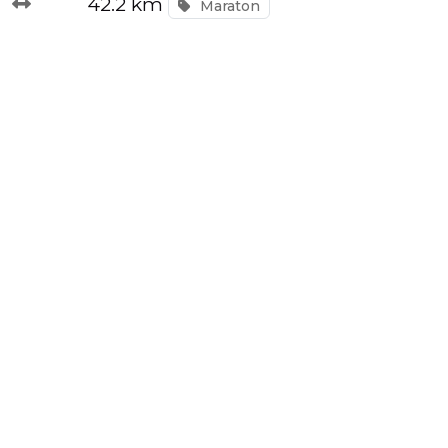
42.2 km
Maraton
závody
Kalkulátor
tempa
Predikce
závodního
času
Tepové
zóny