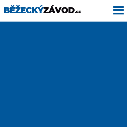
Domů
Termínovka
Dálkové
pochody
Maratony