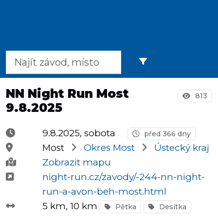
Půlmaratony
OCR
NN Night Run Most
813
9.8.2025
Praha
9.8.2025, sobota
před 366 dny
Most
Okres Most
Ústecký kraj
Virtuální
Zobrazit mapu
závody
night-run.cz/zavody/-244-nn-night-
run-a-avon-beh-most.html
5 km
, 10 km
Pětka
Desítka
Dětské