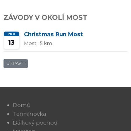
Přidat/upravit
ZÁVODY V OKOLÍ MOST
závody
Christmas Run Most
PRO
13
Most
· 5 km
UPRAVIT
Domů
Termínovka
Dálkový pochod