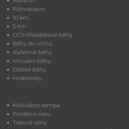
Maraton
Půlmaraton
10 km
5 km
OCR Překážkové běhy
Běhy do vrchu
štafetové běhy
Virtuální běhy
Dětské běhy
Hodinovky
Kalkulátor tempa
Predikce času
Tepové zóny