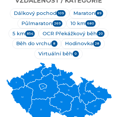
VZDÁLENOST / KATEGORIE
Dálkový pochod
Maraton
109
89
Půlmaraton
10 km
269
680
5 km
OCR Překážkový běh
854
20
Běh do vrchu
Hodinovka
8
28
Virtuální běh
0
37
28
47
7
53
31
92
44
52
52
18
27
41
31