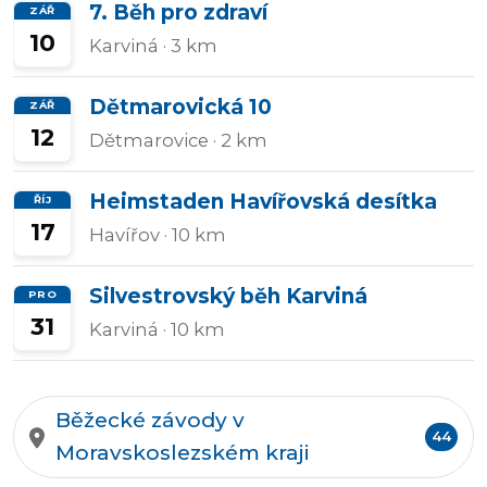
7. Běh pro zdraví
ZÁŘ
10
Karviná
· 3 km
Půlmaratony
Dětmarovická 10
ZÁŘ
12
Dětmarovice
· 2 km
OCR
Heimstaden Havířovská desítka
ŘÍJ
17
Havířov
· 10 km
Praha
Silvestrovský běh Karviná
PRO
31
Karviná
· 10 km
Virtuální
závody
Běžecké závody v
44
Moravskoslezském kraji
Dětské