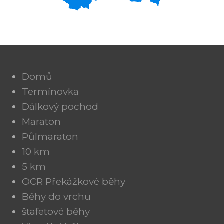
Domů
Termínovka
Dálkový pochod
Maraton
Půlmaraton
10 km
5 km
OCR Překážkové běhy
Běhy do vrchu
štafetové běhy