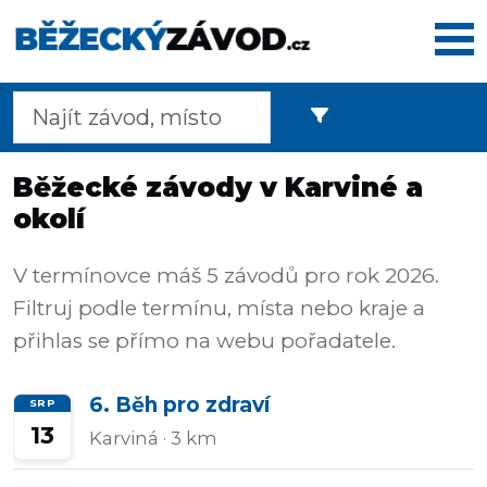
Domů
Běžecké závody v Karviné a
okolí
Termínovka
V termínovce máš 5 závodů pro rok 2026.
Filtruj podle termínu, místa nebo kraje a
Dálkové
přihlas se přímo na webu pořadatele.
pochody
6. Běh pro zdraví
SRP
13
Karviná
· 3 km
Maratony