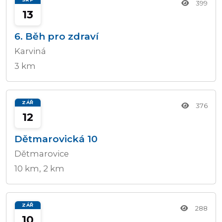
399
13
Přidat/upravit
závody
6. Běh pro zdraví
Karviná
3 km
ZÁŘ
376
12
Dětmarovická 10
Dětmarovice
10 km, 2 km
ZÁŘ
288
10