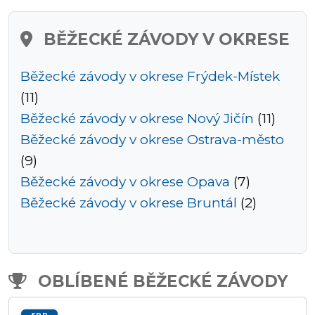
závody
BĚŽECKÉ ZÁVODY V OKRESE
Kalkulátor
Běžecké závody v okrese Frýdek-Místek
tempa
(11)
Běžecké závody v okrese Nový Jičín
(11)
Běžecké závody v okrese Ostrava-město
Predikce
(9)
závodního
Běžecké závody v okrese Opava
(7)
času
Běžecké závody v okrese Bruntál
(2)
Tepové
OBLÍBENÉ BĚŽECKÉ ZÁVODY
zóny
SRP