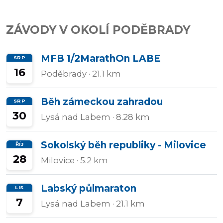
Přidat/upravit
ZÁVODY V OKOLÍ PODĚBRADY
závody
MFB 1/2MarathOn LABE
SRP
16
Poděbrady
· 21.1 km
Běh zámeckou zahradou
SRP
30
Lysá nad Labem
· 8.28 km
Sokolský běh republiky - Milovice
ŘÍJ
28
Milovice
· 5.2 km
Labský půlmaraton
LIS
7
Lysá nad Labem
· 21.1 km