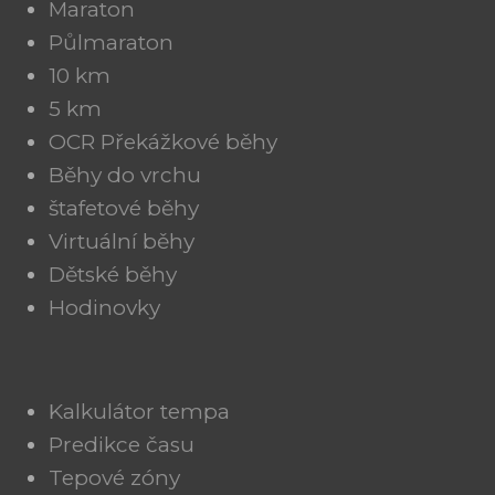
Maraton
Půlmaraton
10 km
5 km
OCR Překážkové běhy
Běhy do vrchu
štafetové běhy
Virtuální běhy
Dětské běhy
Hodinovky
Kalkulátor tempa
Predikce času
Tepové zóny