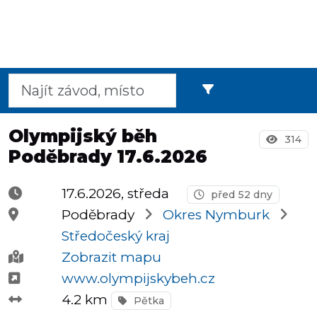
Půlmaratony
OCR
Olympijský běh
314
Poděbrady 17.6.2026
Praha
17.6.2026, středa
před 52 dny
Poděbrady
Okres Nymburk
Virtuální
Středočeský kraj
závody
Zobrazit mapu
www.olympijskybeh.cz
4.2 km
Pětka
Dětské