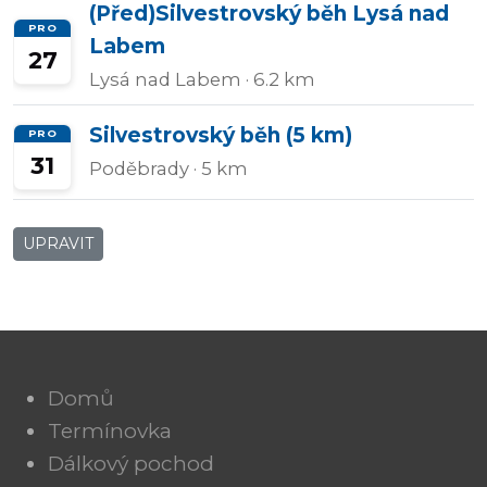
(Před)Silvestrovský běh Lysá nad
PRO
Labem
27
Lysá nad Labem
· 6.2 km
Silvestrovský běh (5 km)
PRO
31
Poděbrady
· 5 km
UPRAVIT
Domů
Termínovka
Dálkový pochod