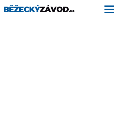
Domů
Termínovka
Dálkové
pochody
Maratony