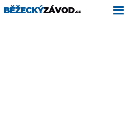
Domů
Termínovka
Dálkové
pochody
Maratony