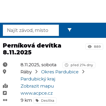
Půlmaratony
OCR
Perníková devítka
889
8.11.2025
Praha
8.11.2025, sobota
před 274 dny
Ráby
Okres Pardubice
Virtuální
Pardubický kraj
závody
Zobrazit mapu
www.acpce.cz
9 km
Desítka
Dětské