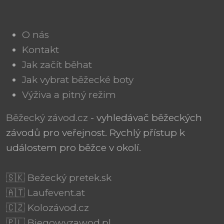
O nás
Kontakt
Jak začít běhat
Jak vybrat běžecké boty
Výživa a pitný režim
Běžecký závod.cz
- vyhledávač běžeckých
závodů pro veřejnost. Rychlý přístup k
událostem pro běžce v okolí.
🇸🇰 Bežecký pretek.sk
🇦🇹 Laufevent.at
🇨🇿 Kolozávod.cz
🇵🇱 Biegowyzawod.pl