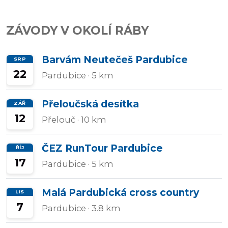
Přidat/upravit
ZÁVODY V OKOLÍ RÁBY
závody
Barvám Neutečeš Pardubice
SRP
22
Pardubice
· 5 km
Přeloučská desítka
ZÁŘ
12
Přelouč
· 10 km
ČEZ RunTour Pardubice
ŘÍJ
17
Pardubice
· 5 km
Malá Pardubická cross country
LIS
7
Pardubice
· 3.8 km