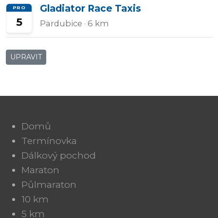
Gladiator Race Taxis
PRO
5
Pardubice
· 6 km
UPRAVIT
Domů
Termínovka
Dálkový pochod
Maraton
Půlmaraton
10 km
5 km