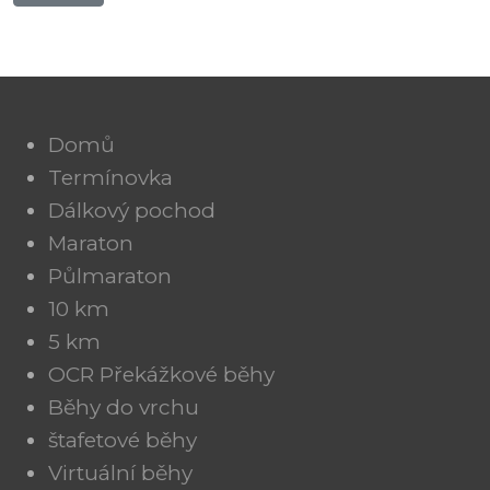
Domů
Termínovka
Dálkový pochod
Maraton
Půlmaraton
10 km
5 km
OCR Překážkové běhy
Běhy do vrchu
štafetové běhy
Virtuální běhy