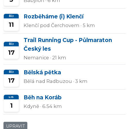
Babylon
· 6 km
Rozběháme (i) Klenčí
ŘÍJ
11
Klenčí pod Čerchovem
· 5 km
Trail Running Cup - Půlmaraton
ŘÍJ
Český les
17
Nemanice
· 21 km
Bělská pětka
ŘÍJ
17
Bělá nad Radbuzou
· 3 km
Běh na Koráb
LIS
1
Kdyně
· 6.54 km
UPRAVIT