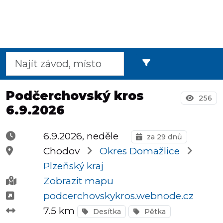
Půlmaratony
OCR
Podčerchovský kros
256
6.9.2026
Praha
6.9.2026, neděle
za 29 dnů
Chodov
Okres Domažlice
Virtuální
Plzeňský kraj
závody
Zobrazit mapu
podcerchovskykros.webnode.cz
7.5 km
Desítka
Pětka
Dětské