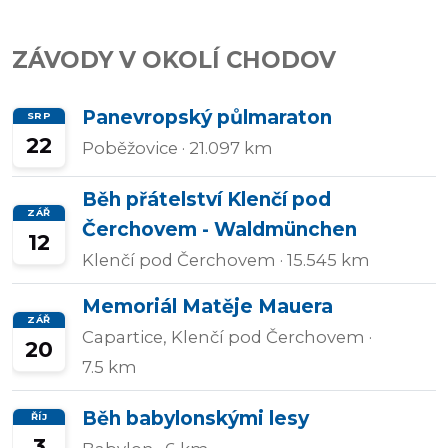
Přidat/upravit
ZÁVODY V OKOLÍ CHODOV
závody
Panevropský půlmaraton
SRP
22
Poběžovice
· 21.097 km
Běh přátelství Klenčí pod
ZÁŘ
Čerchovem - Waldmünchen
12
Klenčí pod Čerchovem
· 15.545 km
Memoriál Matěje Mauera
ZÁŘ
Capartice, Klenčí pod Čerchovem
·
20
7.5 km
Běh babylonskými lesy
ŘÍJ
3