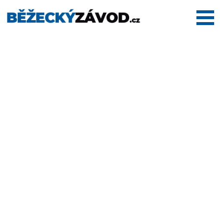
Domů
Termínovka
Dálkové
pochody
Maratony