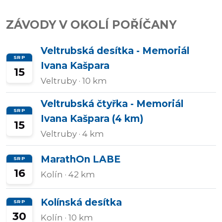
Přidat/upravit
ZÁVODY V OKOLÍ POŘÍČANY
závody
Veltrubská desítka - Memoriál
SRP
Ivana Kašpara
15
Veltruby
· 10 km
Veltrubská čtyřka - Memoriál
SRP
Ivana Kašpara (4 km)
15
Veltruby
· 4 km
MarathOn LABE
SRP
16
Kolín
· 42 km
Kolínská desítka
SRP
30
Kolín
· 10 km