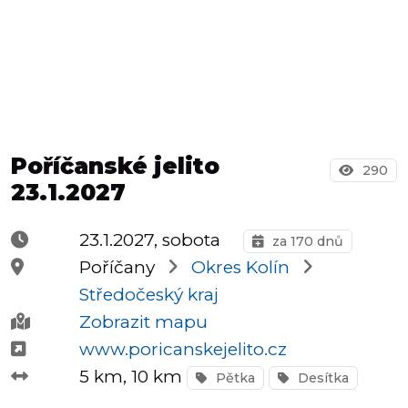
Půlmaratony
OCR
Poříčanské jelito
290
23.1.2027
Praha
23.1.2027, sobota
za 170 dnů
Poříčany
Okres Kolín
Virtuální
Středočeský kraj
závody
Zobrazit mapu
www.poricanskejelito.cz
5 km
, 10 km
Pětka
Desítka
Dětské