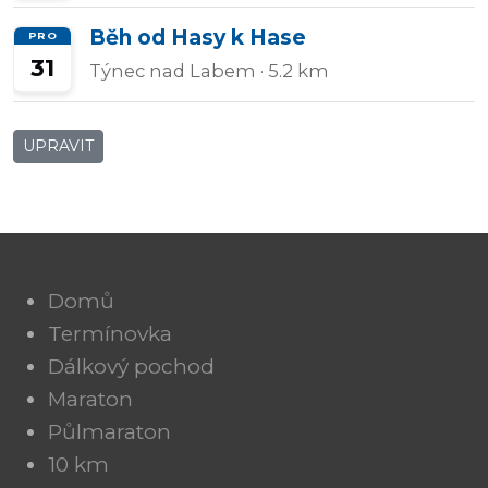
Běh od Hasy k Hase
PRO
31
Týnec nad Labem
· 5.2 km
UPRAVIT
Domů
Termínovka
Dálkový pochod
Maraton
Půlmaraton
10 km