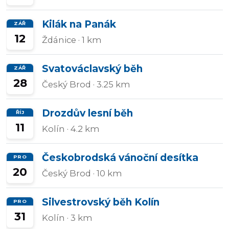
Kilák na Panák
ZÁŘ
12
Ždánice
· 1 km
Svatováclavský běh
ZÁŘ
28
Český Brod
· 3.25 km
Drozdův lesní běh
ŘÍJ
11
Kolín
· 4.2 km
Českobrodská vánoční desítka
PRO
20
Český Brod
· 10 km
Silvestrovský běh Kolín
PRO
31
Kolín
· 3 km