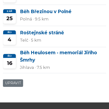
Běh Březinou v Polné
ZÁŘ
25
Polná
· 9.5 km
Roštejnské stráně
ŘÍJ
4
Telč
· 5 km
Běh Heulosem - memoriál Jiřího
ŘÍJ
Šmrhy
16
Jihlava
· 7.5 km
UPRAVIT