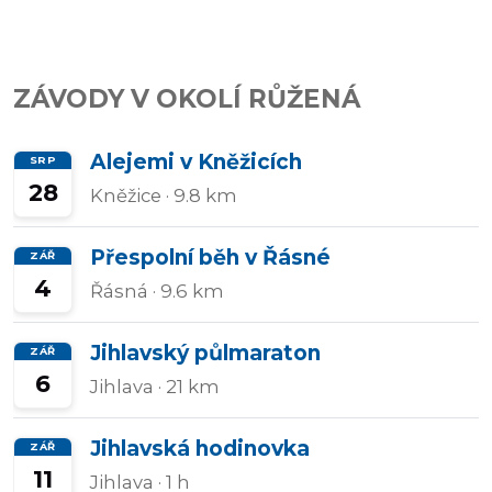
Přidat/upravit
závody
ZÁVODY V OKOLÍ RŮŽENÁ
Alejemi v Kněžicích
SRP
28
Kněžice
· 9.8 km
Přespolní běh v Řásné
ZÁŘ
4
Řásná
· 9.6 km
Jihlavský půlmaraton
ZÁŘ
6
Jihlava
· 21 km
Jihlavská hodinovka
ZÁŘ
11
Jihlava
· 1 h