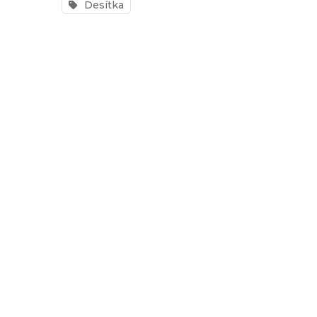
Desítka
závody
Kalkulátor
tempa
Predikce
závodního
času
Tepové
zóny