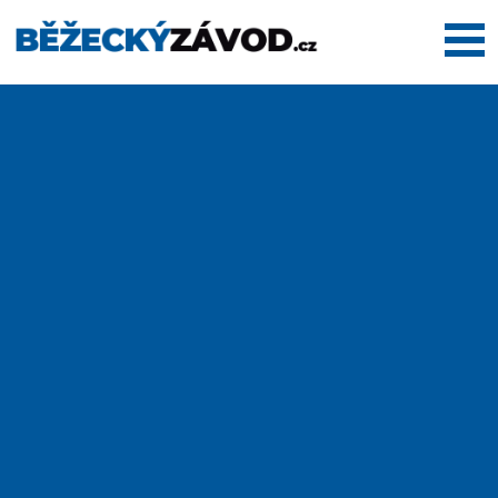
Domů
Termínovka
Dálkové
pochody
Maratony