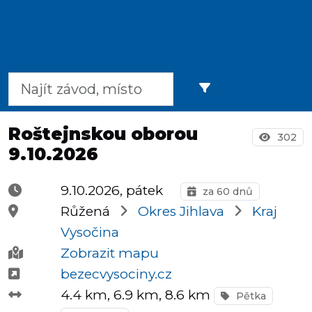
Půlmaratony
OCR
Roštejnskou oborou
302
9.10.2026
Praha
9.10.2026, pátek
za 60 dnů
Růžená
Okres Jihlava
Kraj
Virtuální
Vysočina
závody
Zobrazit mapu
bezecvysociny.cz
4.4 km
, 6.9 km
, 8.6 km
Pětka
Dětské