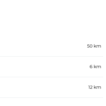
50 km
6 km
12 km