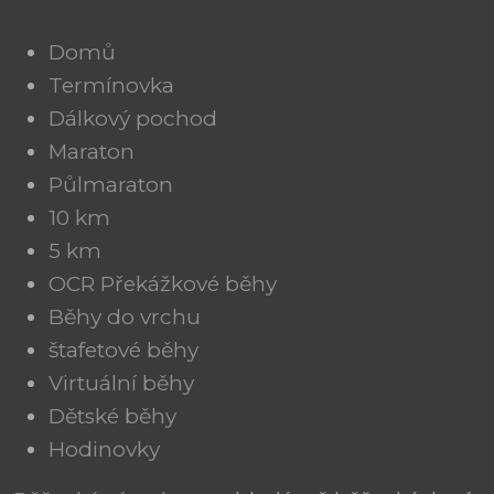
Domů
Termínovka
Dálkový pochod
Maraton
Půlmaraton
10 km
5 km
OCR Překážkové běhy
Běhy do vrchu
štafetové běhy
Virtuální běhy
Dětské běhy
Hodinovky