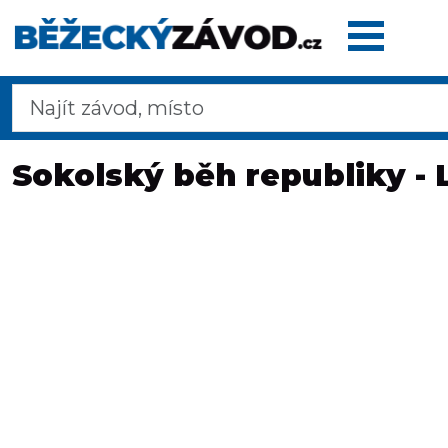
Domů
Sokolský běh republiky - 
Termínovka
Dálkové
pochody
Maratony