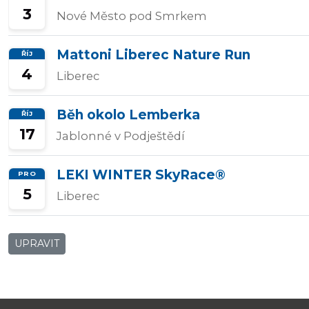
3
Nové Město pod Smrkem
Přidat/upravit
závody
Mattoni Liberec Nature Run
ŘÍJ
4
Liberec
Běh okolo Lemberka
ŘÍJ
17
Jablonné v Podještědí
LEKI WINTER SkyRace®
PRO
5
Liberec
UPRAVIT