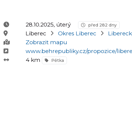
Půlmaratony
28.10.2025, úterý
před 282 dny
Liberec
Okres Liberec
Libereck
OCR
Zobrazit mapu
www.behrepubliky.cz/propozice/liber
4 km
Pětka
Praha
Virtuální
závody
Dětské