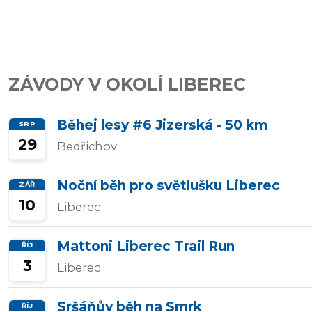
závody
Kalkulátor
ZÁVODY V OKOLÍ LIBEREC
tempa
Běhej lesy #6 Jizerská - 50 km
SRP
29
Bedřichov
Predikce
závodního
Noční běh pro světlušku Liberec
ZÁŘ
času
10
Liberec
Mattoni Liberec Trail Run
ŘÍJ
Tepové
3
Liberec
zóny
Sršáňův běh na Smrk
ŘÍJ