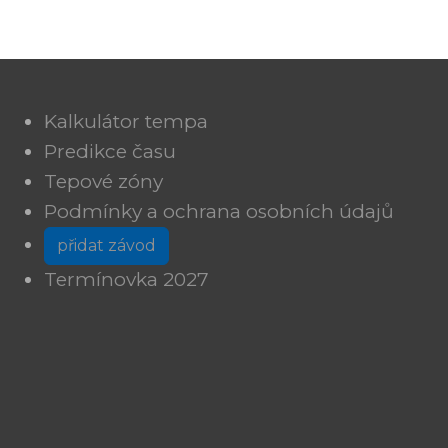
Kalkulátor tempa
Predikce času
Tepové zóny
Podmínky a ochrana osobních údajů
přidat závod
Termínovka 2027