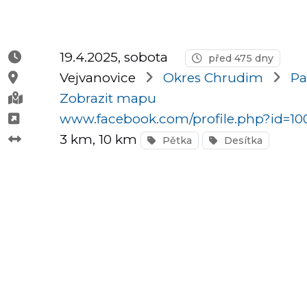
Půlmaratony
19.4.2025, sobota
před 475 dny
Vejvanovice
Okres Chrudim
Pa
OCR
Zobrazit mapu
www.facebook.com/profile.php?id=1
3 km
, 10 km
Pětka
Desítka
Praha
Virtuální
závody
Dětské