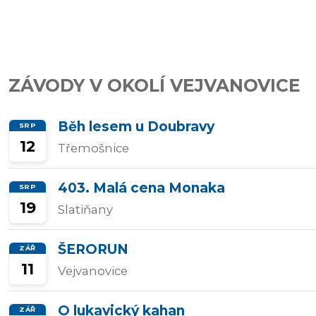
závody
Kalkulátor
ZÁVODY V OKOLÍ VEJVANOVICE
tempa
Běh lesem u Doubravy
SRP
12
Třemošnice
Predikce
závodního
403. Malá cena Monaka
SRP
času
19
Slatiňany
ŠERORUN
ZÁŘ
Tepové
11
Vejvanovice
zóny
O lukavický kahan
ZÁŘ