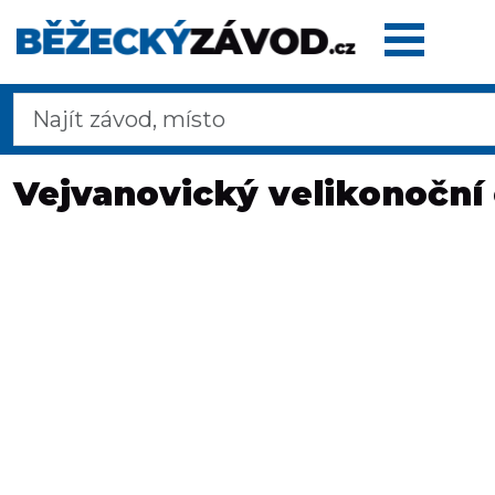
Domů
Vejvanovický velikonoční 
Termínovka
Dálkové
pochody
Maratony