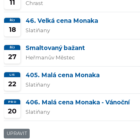
11
Chrast
46. Velká cena Monaka
ŘÍJ
18
Slatiňany
Smaltovaný bažant
ŘÍJ
27
Heřmanův Městec
405. Malá cena Monaka
LIS
22
Slatiňany
406. Malá cena Monaka - Vánoční
PRO
20
Slatiňany
UPRAVIT