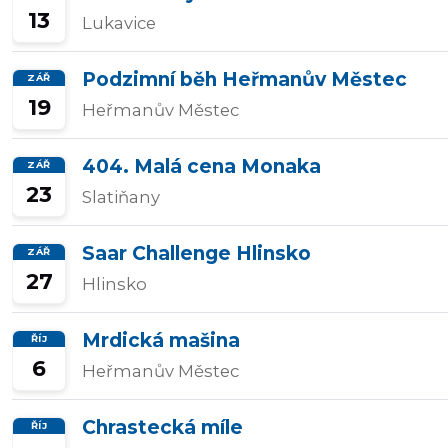
13
Lukavice
Přidat/upravit
závody
Podzimní běh Heřmanův Městec
ZÁŘ
19
Heřmanův Městec
404. Malá cena Monaka
ZÁŘ
23
Slatiňany
Saar Challenge Hlinsko
ZÁŘ
27
Hlinsko
Mrdická mašina
ŘÍJ
6
Heřmanův Městec
Chrastecká míle
ŘÍJ