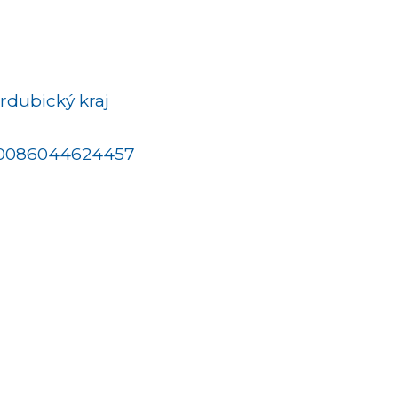
rdubický kraj
00086044624457