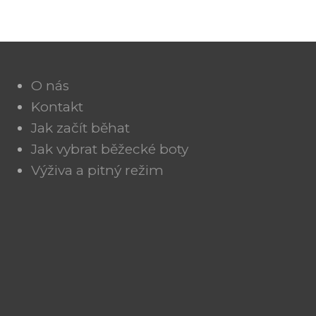
O nás
Kontakt
Jak začít běhat
Jak vybrat běžecké boty
Výživa a pitný režim