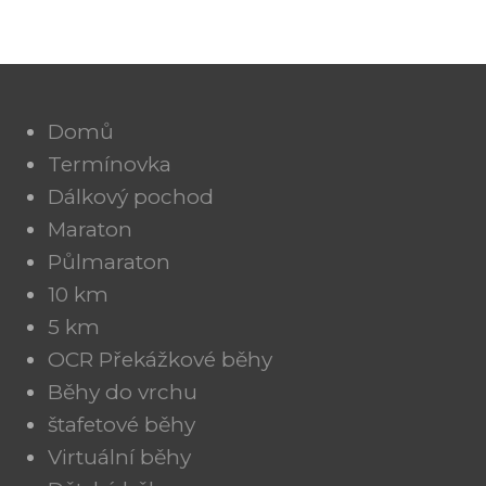
Domů
Termínovka
Dálkový pochod
Maraton
Půlmaraton
10 km
5 km
OCR Překážkové běhy
Běhy do vrchu
štafetové běhy
Virtuální běhy