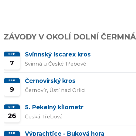
závody
Kalkulátor
ZÁVODY V OKOLÍ DOLNÍ ČERMNÁ
tempa
Svinnský Iscarex kros
SRP
7
Svinná u České Třebové
Predikce
závodního
Černovírský kros
SRP
času
9
Černovír, Ústí nad Orlicí
5. Pekelný kilometr
SRP
Tepové
26
Česká Třebová
zóny
Výprachtice - Buková hora
SRP