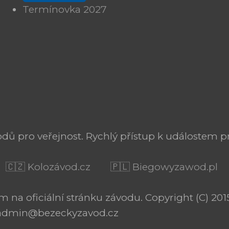
Termínovka 2027
ů pro veřejnost. Rychlý přístup k událostem pr
🇨🇿 Kolozávod.cz
🇵🇱 Biegowyzawod.pl
a oficiální stránku závodu. Copyright (C) 2015
: admin@bezeckyzavod.cz