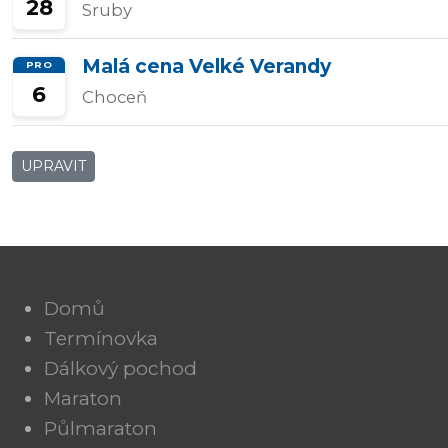
28
Sruby
Malá cena Velké Verandy
PRO
6
Choceň
UPRAVIT
Domů
Termínovka
Dálkový pochod
Maraton
Půlmaraton