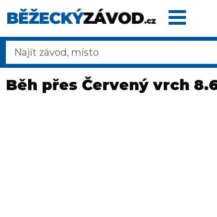
Domů
Běh přes Červený vrch 8.
Termínovka
Dálkové
pochody
Maratony