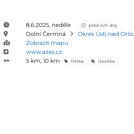
Půlmaratony
8.6.2025, neděle
před 425 dny
Dolní Čermná
Okres Ústí nad Orlic
OCR
Zobrazit mapu
www.azas.cz
5 km
, 10 km
Pětka
Desítka
Praha
Virtuální
závody
Dětské