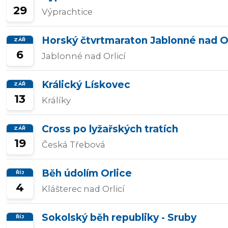
29
Výprachtice
Přidat/upravit
závody
Horský čtvrtmaraton Jablonné nad Orl
ZÁŘ
6
Jablonné nad Orlicí
Králický Lískovec
ZÁŘ
13
Králíky
Cross po lyžařských tratích
ZÁŘ
19
Česká Třebová
Běh údolím Orlice
ŘÍJ
4
Klášterec nad Orlicí
Sokolský běh republiky - Sruby
ŘÍJ