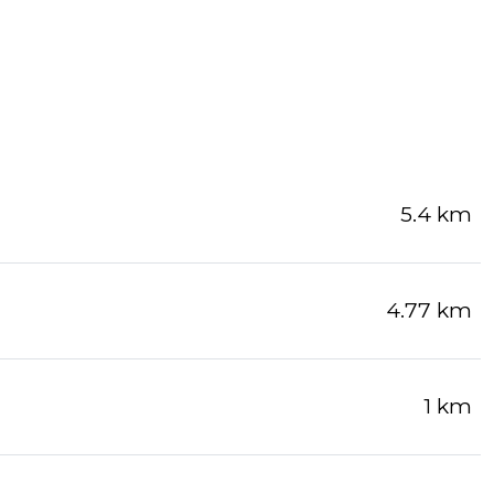
5.4 km
4.77 km
1 km