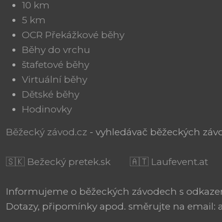
10 km
5 km
OCR Překážkové běhy
Běhy do vrchu
štafetové běhy
Virtuální běhy
Dětské běhy
Hodinovky
Běžecký závod.cz
- vyhledávač běžeckých závod
🇸🇰 Bežecký pretek.sk
🇦🇹 Laufevent.at
Informujeme o běžeckých závodech s odkazem n
Dotazy, připomínky apod. směrujte na email