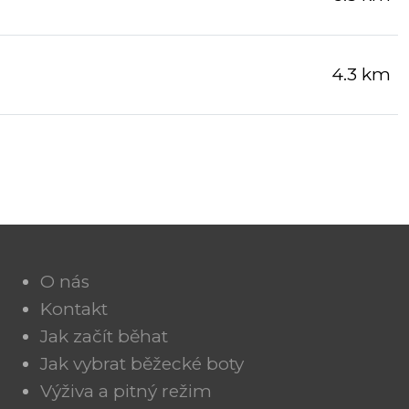
4.3 km
O nás
Kontakt
Jak začít běhat
Jak vybrat běžecké boty
Výživa a pitný režim