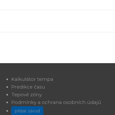
Kalkulátor tempa
Predikce času
Tepové zóny
Podmínky a ochrana osobních údajů
přidat závod