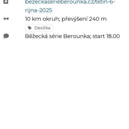
bezeckaserieberounka.cz/tetin-6-
závody
rijna-2025
10 km okruh; převýšení 240 m
Desítka
Kalkulátor
Běžecká série Berounka; start 18.00
tempa
Predikce
závodního
času
Tepové
zóny