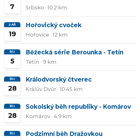
7
Srbsko
· 10.2 km
Hořovický cvoček
ZÁŘ
19
Hořovice
· 12 km
Běžecká série Berounka - Tetín
ŘÍJ
5
Tetín
· 9 km
Králodvorský čtverec
ŘÍJ
28
Králův Dvůr
· 10.45 km
Sokolský běh republiky - Komárov
ŘÍJ
28
Komárov
· 4.9 km
Podzimní běh Dražovkou
ŘÍJ