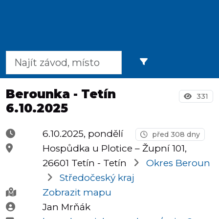
Půlmaratony
OCR
Berounka - Tetín
331
6.10.2025
Praha
6.10.2025, pondělí
před 308 dny
Hospůdka u Plotice – Župní 101,
Virtuální
26601 Tetín -
Tetín
Okres Beroun
závody
Středočeský kraj
Zobrazit mapu
Jan Mrňák
Dětské