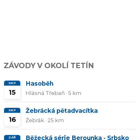
Přidat/upravit
závody
ZÁVODY V OKOLÍ TETÍN
Hasoběh
SRP
15
Hlásná Třebaň
· 5 km
Žebrácká pětadvacítka
SRP
16
Žebrák
· 25 km
Běžecká série Berounka - Srbsko
ZÁŘ