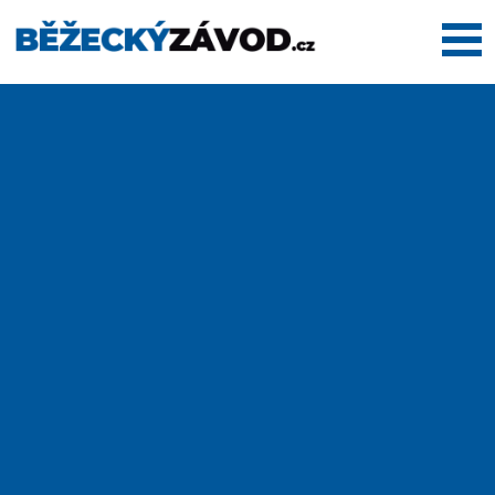
Domů
Termínovka
Dálkové
pochody
Maratony